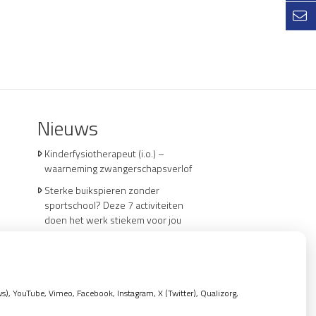
Nieuws
Kinderfysiotherapeut (i.o.) –
waarneming zwangerschapsverlof
Sterke buikspieren zonder
sportschool? Deze 7 activiteiten
doen het werk stiekem voor jou
CZ vergoedt zorg van twee
gespecialiseerde revalidatieartsen
niet meer
, YouTube, Vimeo, Facebook, Instagram, X (Twitter), Qualizorg,