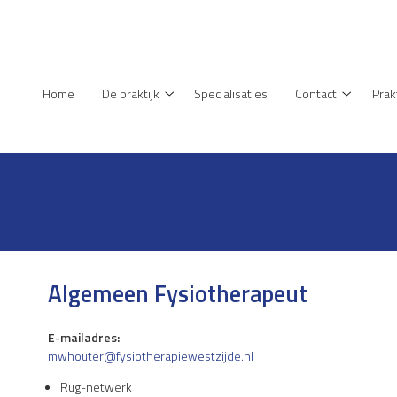
enu
Home
De praktijk
Specialisaties
Contact
Prak
De
Contact
praktijk
submenu
submenu
Algemeen Fysiotherapeut
E-mailadres:
mwhouter@fysiotherapiewestzijde.nl
Rug-netwerk