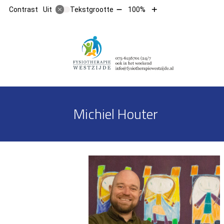
Tekst
Tekst
Contrast
Tekstgrootte
100%
Uit
verkleinen
vergroten
met
met
10%
10%
Hoofdm
Michiel Houter